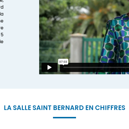
e,
rd
la
se
re
 5
le
LA SALLE SAINT BERNARD EN CHIFFRES