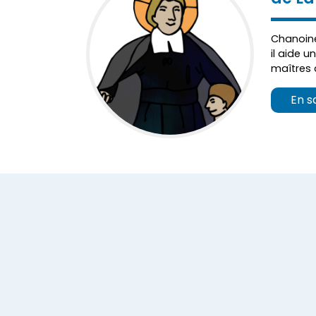
Chanoine
il aide u
maîtres 
En s