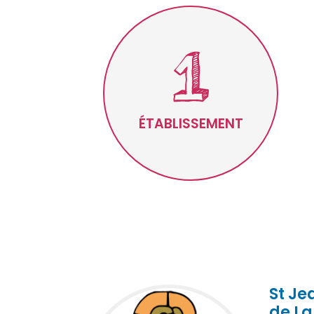
ÉTABLISSEMENT
St Je
de La