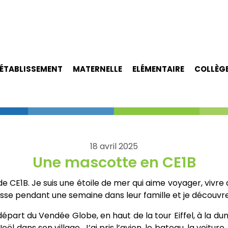
ÉTABLISSEMENT
MATERNELLE
ELÉMENTAIRE
COLLÈG
18 avril 2025
Une mascotte en CE1B
 de CE1B. Je suis une étoile de mer qui aime voyager, vivr
sse pendant une semaine dans leur famille et je découvre 
départ du Vendée Globe, en haut de la tour Eiffel, à la dun
oël dans son village. J’ai pris l’avion, le bateau, la voitur