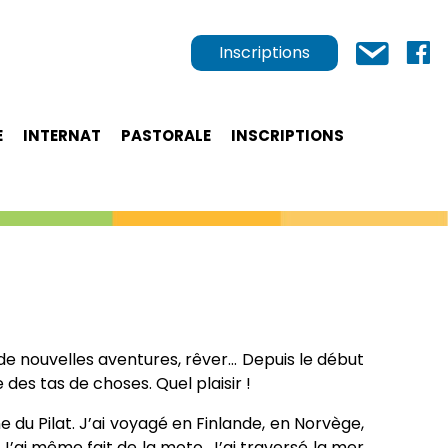
Inscriptions
E
INTERNAT
PASTORALE
INSCRIPTIONS
e de nouvelles aventures, rêver… Depuis le début
des tas de choses. Quel plaisir !
e du Pilat. J’ai voyagé en Finlande, en Norvège,
e. J’ai même fait de la moto. J’ai traversé la mer