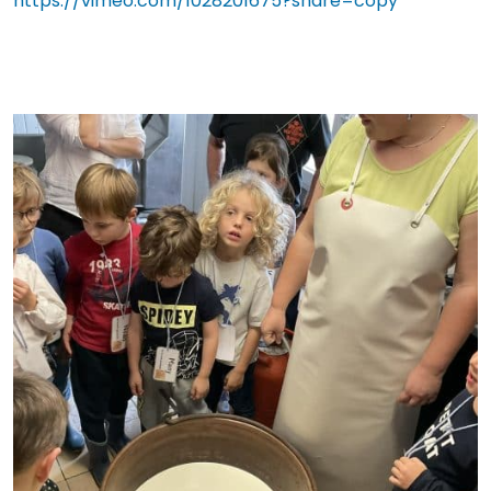
https://vimeo.com/1028201675?share=copy