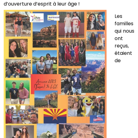
d’ouverture d’esprit à
leur âge !
Les
familles
qui nous
ont
reçus,
étaient
de