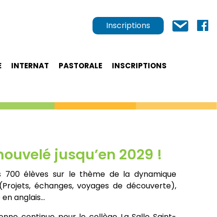
Inscriptions
E
INTERNAT
PASTORALE
INSCRIPTIONS
enouvelé jusqu’en 2029 !
es 700 élèves sur le thème de la dynamique
 (Projets, échanges, voyages de découverte),
 en anglais…
nne continue pour le collège La Salle Saint-