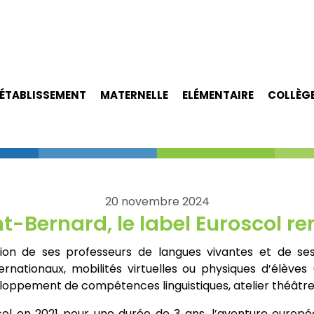
ÉTABLISSEMENT
MATERNELLE
ELÉMENTAIRE
COLLÈG
20 novembre 2024
nt-Bernard, le label Euroscol r
tion de ses professeurs de langues vivantes et de s
rnationaux, mobilités virtuelles ou physiques d’élèves
eloppement de compétences linguistiques, atelier théâtre
ol en 2021 pour une durée de 3 ans, l’aventure europée